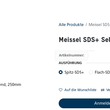
0
AGB
Shop
Alle Produkte
Meissel SD
Meissel SDS+ Se
Artikelnummer:
AUSFÜHRUNG
Spitz-SDS+
Flach-S
Auf die Wunschliste
Ve
Anmelde