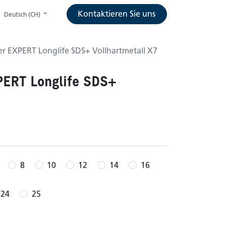
Kontaktieren Sie uns
Deutsch (CH)
r EXPERT Longlife SDS+ Vollhartmetall X7
PERT Longlife SDS+
8
10
12
14
16
24
25