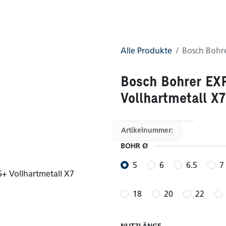
0
AGB
Shop
Alle Produkte
Bosch Bohre
Bosch Bohrer EX
Vollhartmetall X7
Artikelnummer:
BOHR Ø
5
6
6.5
7
18
20
22
NUTZLÄNGE