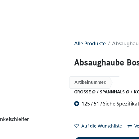
0
AGB
Shop
(0 gefunden)
Alle Produkte
Absaughaub
Absaughaube Bos
Artikelnummer:
GRÖSSE Ø / SPANNHALS Ø / K
125 / 51 / Siehe Spezifika
Auf die Wunschliste
Ve