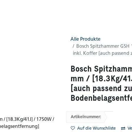
0
AGB
Shop
(0 gefunden)
Alle Produkte
Bosch Spitzhammer GSH 16
inkl. Koffer [auch passen
Bosch Spitzhamm
mm / [18.3Kg/41J
[auch passend z
Bodenbelagsentf
Artikelnummer:
Auf die Wunschliste
Ve