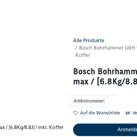
0
AGB
Shop
(0 gefunden)
Alle Produkte
Bosch Bohrhammer GBH 5-4
Koffer
Bosch Bohrhamm
max / [6.8Kg/8.8J
Artikelnummer:
Auf die Wunschliste
Ve
Anmelde