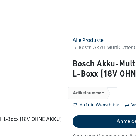
0
AGB
Shop
(0 gefunden)
Alle Produkte
Bosch Akku-MultiCutter 
Bosch Akku-Multi
L-Boxx [18V OH
Artikelnummer:
Auf die Wunschliste
Ve
Anmelde
Kostenloser Versand innerhalb 