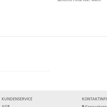
Sämtliche Preise exkl. MWST
KUNDENSERVICE
KONTAKTINF
AGB
Grossackerw