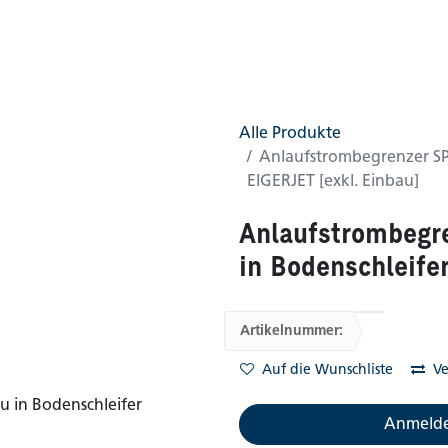
0
AGB
Shop
(0 gefunden)
Alle Produkte
Anlaufstrombegrenzer SP
EIGERJET [exkl. Einbau]
Anlaufstrombegr
in Bodenschleife
Artikelnummer:
Auf die Wunschliste
Ve
Anmelde