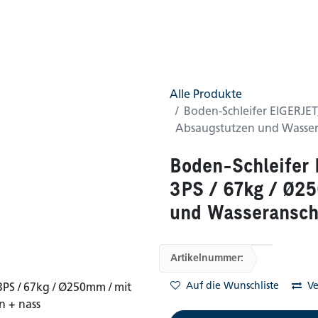
0
AGB
Shop
(0 gefunden)
Alle Produkte
Boden-Schleifer EIGERJET
Absaugstutzen und Wassera
Boden-Schleifer
3PS / 67kg / Ø2
und Wasseranschl
Artikelnummer:
Auf die Wunschliste
Ve