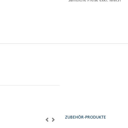
Sämtliche Preise exkl. MWST
ZUBEHÖR-PRODUKTE
Vorherige
Nächste