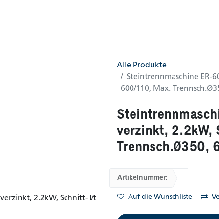
0
AGB
Shop
(0 gefunden)
Alle Produkte
Steintrennmaschine ER-60-
600/110, Max. Trennsch.Ø3
Steintrennmasch
verzinkt, 2.2kW, 
Trennsch.Ø350, 
Artikelnummer:
Auf die Wunschliste
Ve