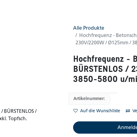
0
AGB
Shop
Alle Produkte
Hochfrequenz - Betonsch
230V/2200W / Ø125mm / 385
Hochfrequenz - B
BÜRSTENLOS / 2
3850-5800 u/min 
Artikelnummer:
Auf die Wunschliste
Ve
Anmelde