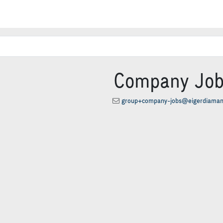
0
AGB
Shop
Company Job
group+company-jobs@eigerdiaman