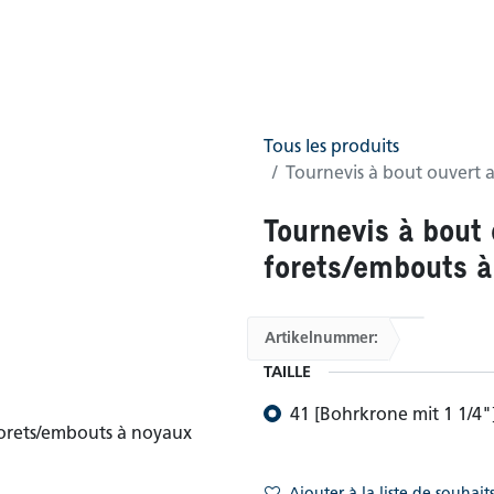
0
CG
Boutique
(0 trouvés)
Tous les produits
Tournevis à bout ouvert 
Tournevis à bout
forets/embouts à
Artikelnummer:
TAILLE
41 [Bohrkrone mit 1 1/4"
Ajouter à la liste de souhait