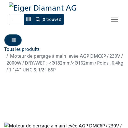
(0 trouvés)
Tous les produits
Moteur de perçage à main levée AGP DMC6P / 230V /
2000W / DRY/WET : <Ø182mm/<Ø162mm / Poids : 6.4kg
/ 1 1/4" UNC & 1/2" BSP