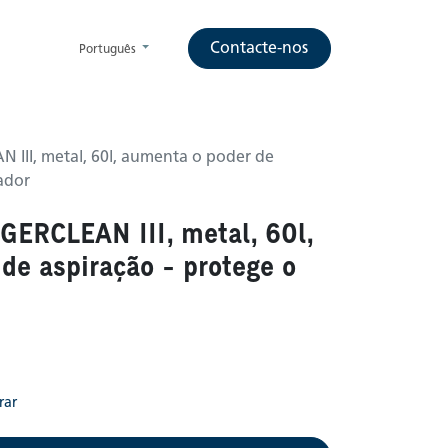
Contacte-nos
Português
N III, metal, 60l, aumenta o poder de
rador
IGERCLEAN III, metal, 60l,
de aspiração - protege o
rar