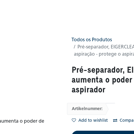
0
TeC
Loja
(0 encontrado(s) )
Todos os Produtos
Pré-separador, EIGERCLEA
aspiração - protege o aspi
Pré-separador, E
aumenta o poder 
aspirador
Artikelnummer:
Add to wishlist
Compa